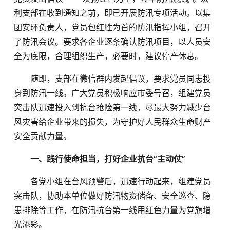
利支部在收到通知之前，即已开展防汛专项活动。以集
团安环负责人，党员包红胜为首的防汛指挥小组，召开
了防汛会议。要求各企业逐条确认防汛项目，以人员安
全为底限，合理组织生产，必要时，建议停产休息。
随即，支部在微信群内发起倡议，要求党员同志投
身到防汛一线。广大党员积极响应市委号召，组建党员
突击队迅速投入到抗台抢险第一线，尽最大努力减少台
风灾害给企业带来的损失，为守护好人民群众生命财产
安全贡献力量。
一、践行使命担当，打好企业抗台“主动仗”
各党小组在台风预警后，迅速行动起来，组建党员
突击队，协助本单位做好防汛物资储备、安全巡查、隐
患排除等工作，在防汛抗台第一线用红色力量为党旗增
光添彩。