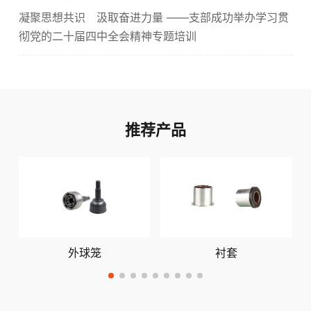
凝聚思想共识 汲取奋进力量 ——支部成功举办学习贯
彻党的二十届四中全会精神专题培训
推荐产品
外球笼
衬套