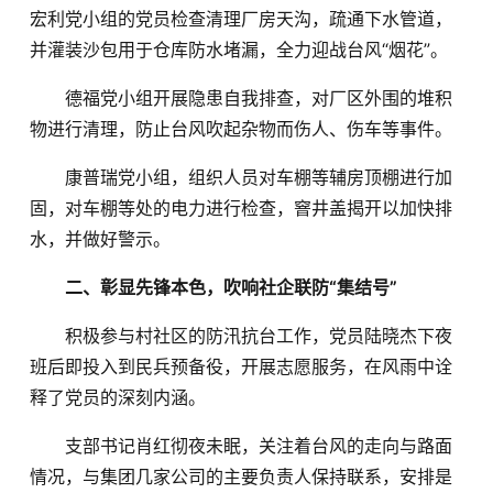
宏利党小组的党员检查清理厂房天沟，疏通下水管道，
并灌装沙包用于仓库防水堵漏，全力迎战台风“烟花”。
德福党小组开展隐患自我排查，对厂区外围的堆积
物进行清理，防止台风吹起杂物而伤人、伤车等事件。
康普瑞党小组，组织人员对车棚等辅房顶棚进行加
固，对车棚等处的电力进行检查，窨井盖揭开以加快排
水，并做好警示。
二、彰显先锋本色，吹响社企联防“集结号”
积极参与村社区的防汛抗台工作，党员陆晓杰下夜
班后即投入到民兵预备役，开展志愿服务，在风雨中诠
释了党员的深刻内涵。
支部书记肖红彻夜未眠，关注着台风的走向与路面
情况，与集团几家公司的主要负责人保持联系，安排是