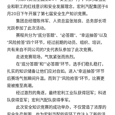
业和职工的红线意识和安全发展理念，宏利汽配集团于6
月20日下午开展了第七届安全生产知识竞赛。
集团总经理陈伟军、人资总监张旭良、总务部长项
光跃参加了此次活动。
赛程共分为“底分答题”、“必答题”、“幸运抽答”以及
“风险抢答”四个环节，经过前期的动员、组织、培训，
共有来自不同公司的7支代表队参加了此次竞赛。
走进竞赛现场，气氛紧张而热烈。
在“底分答题”和”“必答题”环节，选手们稳扎稳打，
扎实的知识储备让他们应对自如。进入“幸运抽答”环节
后赛场气氛瞬间升温。而到了“风险抢答”环节，比赛更
是被推至高潮。
经过激烈的角逐，最终宏利工业队获得冠军；科进
队获得亚军；宏利汽配队获得季军。
此次安全知识竞赛的成功举办，不仅营造了浓厚的
安全生产氛围，也为宏利汽配的安环工作注入了新的活