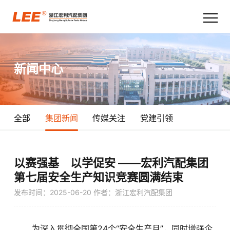
首页
新闻中心
关于宏利
产品技术
全部
集团新闻
传媒关注
党建引领
新闻中心
职业发展
以赛强基 以学促安 ——宏利汽配集团
第七届安全生产知识竞赛圆满结束
联系我们
发布时间：2025-06-20
作者：浙江宏利汽配集团
为深入贯彻全国第24个“安全生产月”，同时增强企